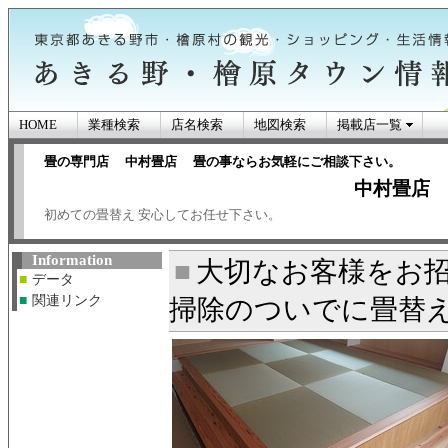
HOME
業種検索
店名検索
地図検索
掲載店一覧
畳の専門店 中村畳店 畳の事ならお気軽にご相談下さい。
中村畳店
初めての畳替え 安心してお任せ下さい。
あきる野市・檜原
Information
ン情報
■
大切なお客様をお
■
データ
■
関連リンク
掃除のついでに畳替