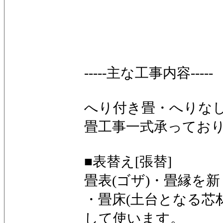
-----主な工事内容-----
へり付き畳・へりな
畳工事一式承ってお
■表替え[張替]
畳表(ゴザ)・畳縁を
・畳床(土台となる芯
して使います。