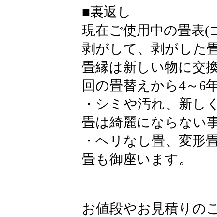
■裏返し
現在ご使用中の畳表(
剥がして、剥がした
畳縁は新しい物に交換
回の畳替えから4～6
・シミや汚れ、新し
畳は綺麗にならない
・ヘリなし畳、変形
畳も御座います。
お値段やお見積りの