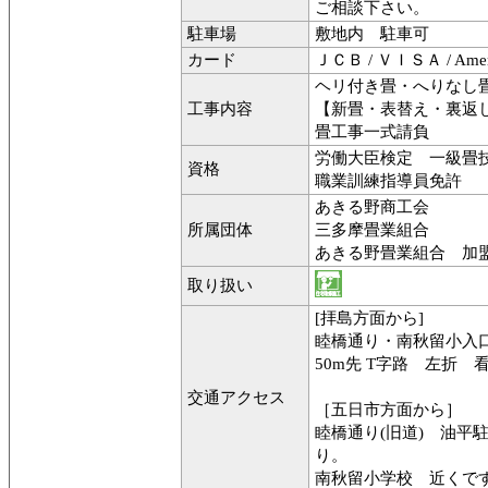
ご相談下さい。
駐車場
敷地内 駐車可
カード
ＪＣＢ / ＶＩＳＡ / Amer
ヘリ付き畳・へりなし
工事内容
【新畳・表替え・裏返
畳工事一式請負
労働大臣検定 一級
資格
職業訓練指導員免許
あきる野商工会
所属団体
三多摩畳業組合
あきる野畳業組合 加
取り扱い
[拝島方面から]
睦橋通り・南秋留小入口
50m先 T字路 左折 
交通アクセス
［五日市方面から］
睦橋通り(旧道) 油平
り。
南秋留小学校 近くで