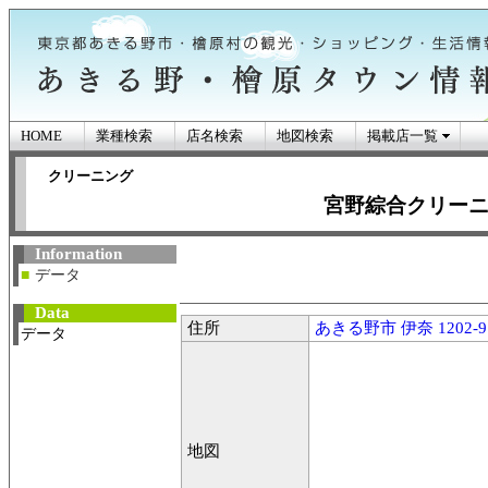
HOME
業種検索
店名検索
地図検索
掲載店一覧
クリーニング
宮野綜合クリー
あきる野市・檜原
Information
■
データ
ン情報
Data
住所
あきる野市 伊奈 1202-9
データ
地図