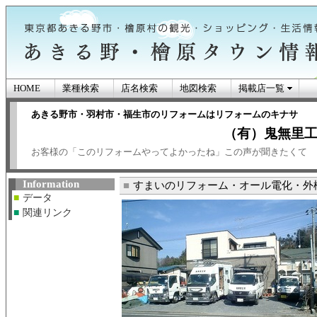
HOME
業種検索
店名検索
地図検索
掲載店一覧
あきる野市・羽村市・福生市のリフォームはリフォームのキナサ
（有）鬼無里
お客様の「このリフォームやってよかったね」この声が聞きたくて
あきる野市・檜原
Information
ン情報
■
すまいのリフォーム・オール電化・外
■
データ
■
関連リンク