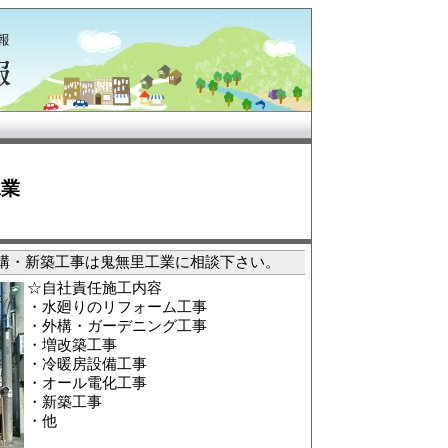
工業
村タウ
構・新築工事は鬼無里工業に相談下さい。
☆自社責任施工内容
・水廻りのリフォーム工事
・外構・ガーデニング工事
・増改築工事
・冷暖房設備工事
・オール電化工事
・新築工事
・他