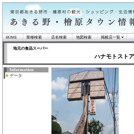
HOME
業種検索
店名検索
地図検索
掲載店一覧
地元の食品スーパー
ハナモトスト
あきる野市・檜原
Information
■
データ
ン情報