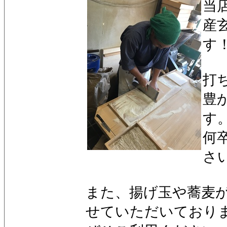
当
産
す
打
豊
す
何
さ
また、揚げ玉や蕎麦
せていただいており