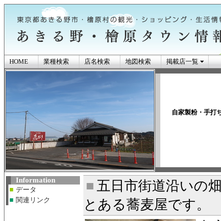
HOME
業種検索
店名検索
地図検索
掲載店一覧
あきる野市・檜原
自家製粉・手打
ン情報
Information
■
五日市街道沿いの
■
データ
■
関連リンク
とある蕎麦屋です。