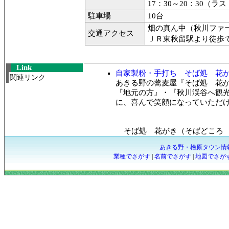
17：30～20：30（ラ
駐車場
10台
畑の真ん中（秋川ファ
交通アクセス
ＪＲ東秋留駅より徒歩で
Link
自家製粉・手打ち そば処 花がき 
関連リンク
あきる野の蕎麦屋『そば処 花
『地元の方』・『秋川渓谷へ観
に、喜んで笑顔になっていただ
そば処 花がき（そばどころ
あきる野・檜原タウン情
業種でさがす
|
名前でさがす
|
地図でさが