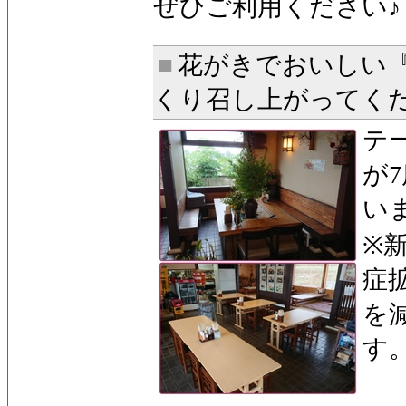
ぜひご利用ください♪
■
花がきでおいしい
くり召し上がってく
テ
が
い
※
症
を
す