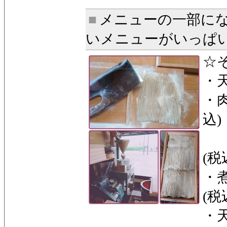
■
メニューの一部に
いメニューがいっぱ
☆
・天
・肉
込)
(
(税
・煮
(税
・天