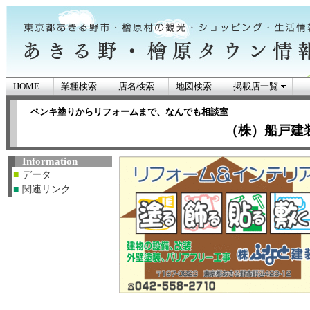
HOME
業種検索
店名検索
地図検索
掲載店一覧
ペンキ塗りからリフォームまで、なんでも相談室
（株）船戸建
あきる野市・檜原
Information
■
データ
ン情報
■
関連リンク