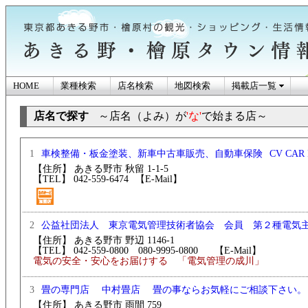
HOME
業種検索
店名検索
地図検索
掲載店一覧
店名で探す
～店名（よみ）が
'な'
で始まる店～
あきる野市・檜原
1
CV CA
車検整備・板金塗装、新車中古車販売、自動車保険
【住所】 あきる野市 秋留 1-1-5
【TEL】 042-559-6474
【E-Mail】
ン情報
2
公益社団法人 東京電気管理技術者協会 会員 第２種電気
【住所】 あきる野市 野辺 1146-1
【TEL】 042-559-0800 080-9995-0800
【E-Mail】
電気の安全・安心をお届けする 「電気管理の成川」
3
畳の専門店 中村畳店 畳の事ならお気軽にご相談下さい。
【住所】 あきる野市 雨間 759