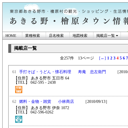
HOME
業種検索
店名検索
地図検索
掲載店一覧
掲載店一覧
全257件 13ページ
[←]
1
2
3
4
5
6
7
あきる野市・檜原
61
寿庵 忠左衛門
［2010/0
手打そば・うどん・懐石料理
ン情報
【住所】 あきる野市 五日市 64
【TEL】 042-595 - 2438
62
小林商店
［2010/09/13］
燃料・金物・雑貨
【住所】 あきる野市 伊奈 1072
【TEL】 042-596-0262