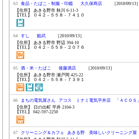
63
大久保商店
［2010/09/13
食品・たばこ・制服・印鑑
【住所】 あきる野市 秋川 6-11-3
【TEL】 ０４２ - ５５８ - ７４１０
64
鮨武
［2010/09/13］
すし
【住所】 あきる野市 野辺 394-10
【TEL】 ０４２ - ５５９ - ２０７６
65
後藤酒店
［2010/09/13］
酒・米・たばこ
【住所】 あきる野市 瀬戸岡 425-22
【TEL】 ０４２ - ５５８ - ７３９１
66
アコス ミナミ電気平井店 「ＡＣＯＳ
まちの電気屋さん
【住所】 日の出町 平井 2104-3
【TEL】 042-597-2250
67
あきる野 美味しいクリーニング屋
クリーニング＆カフェ