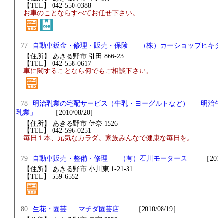
【TEL】 042-550-0388
お車のことならすべてお任せ下さい。
77
（株）カーショップヒキ
自動車鈑金・修理・販売・保険
【住所】 あきる野市 引田 866-23
【TEL】 042-558-0617
車に関することなら何でもご相談下さい。
78
明治
明治乳業の宅配サービス（牛乳・ヨーグルトなど）
乳業」
［2010/08/20］
【住所】 あきる野市 伊奈 1526
【TEL】 042-596-0251
毎日１本、元気なカラダ。家族みんなで健康な毎日を。
79
（有）石川モータース
［2010/
自動車販売・整備・修理
【住所】 あきる野市 小川東 1-21-31
【TEL】 559-6552
80
マチダ園芸店
［2010/08/19］
生花・園芸