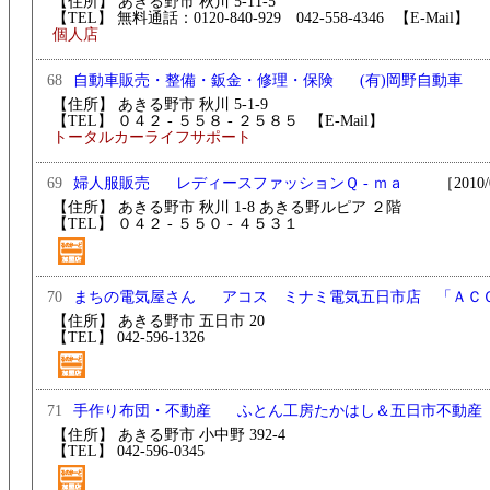
【住所】 あきる野市 秋川 5-11-5
【TEL】 無料通話：0120-840-929 042-558-4346
【E-Mail】
個人店
68
(有)岡野自動車
［2
自動車販売・整備・鈑金・修理・保険
【住所】 あきる野市 秋川 5-1-9
【TEL】 ０４２ - ５５８ - ２５８５
【E-Mail】
トータルカーライフサポート
69
レディースファッションＱ - ｍａ
［2010/0
婦人服販売
【住所】 あきる野市 秋川 1-8 あきる野ルピア ２階
【TEL】 ０４２ - ５５０ - ４５３１
70
アコス ミナミ電気五日市店 「ＡＣ
まちの電気屋さん
【住所】 あきる野市 五日市 20
【TEL】 042-596-1326
71
ふとん工房たかはし＆五日市不動産
手作り布団・不動産
【住所】 あきる野市 小中野 392-4
【TEL】 042-596-0345