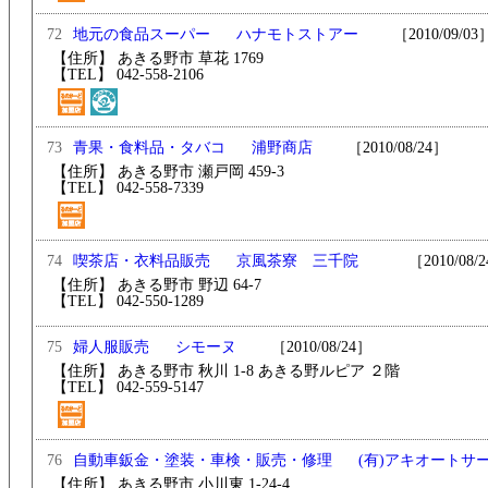
72
ハナモトストアー
［2010/09/03
地元の食品スーパー
【住所】 あきる野市 草花 1769
【TEL】 042-558-2106
73
浦野商店
［2010/08/24］
青果・食料品・タバコ
【住所】 あきる野市 瀬戸岡 459-3
【TEL】 042-558-7339
74
京風茶寮 三千院
［2010/08/2
喫茶店・衣料品販売
【住所】 あきる野市 野辺 64-7
【TEL】 042-550-1289
75
シモーヌ
［2010/08/24］
婦人服販売
【住所】 あきる野市 秋川 1-8 あきる野ルピア ２階
【TEL】 042-559-5147
76
(有)アキオートサ
自動車鈑金・塗装・車検・販売・修理
【住所】 あきる野市 小川東 1-24-4