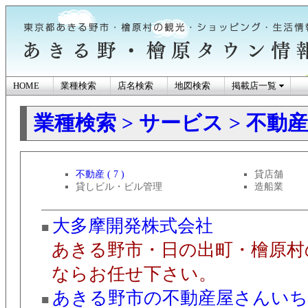
HOME
業種検索
店名検索
地図検索
掲載店一覧
業種検索
> サービス
> 不動
あきる野市・檜原
不動産 ( 7 )
貸店舗
ン情報
貸しビル・ビル管理
造船業
大多摩開発株式会社
■
あきる野市・日の出町・檜原村
ならお任せ下さい。
あきる野市の不動産屋さん
いち
■