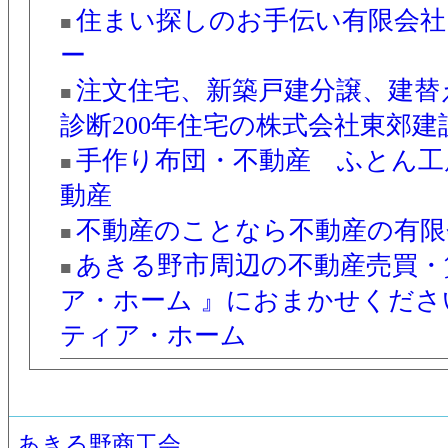
住まい探しのお手伝い
有限会社
■
ー
注文住宅、新築戸建分譲、建替
■
診断
200年住宅の株式会社東郊建
手作り布団・不動産
ふとん工
■
動産
不動産のことなら
不動産の有限
■
あきる野市周辺の不動産売買・
■
ア・ホーム 』におまかせくださ
ティア・ホーム
あきる野商工会